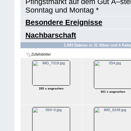
Pfingstmarkt auf dem Gut Ã–ster
Sonntag und Montag *
Besondere Ereignisse
Nachbarschaft
1.043
Dateien in
31
Alben und
6
Kate
Zufallsbilder
285 x angesehen
301 x angesehen