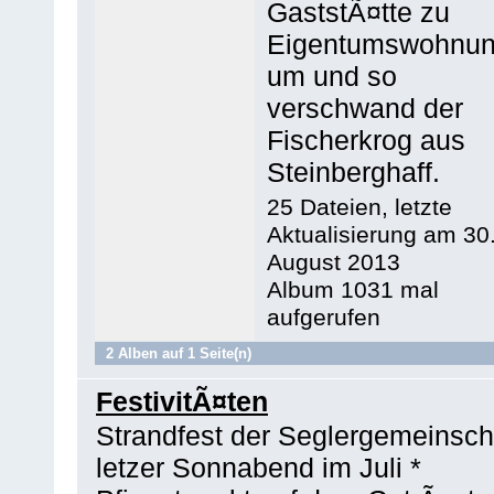
GaststÃ¤tte zu
Eigentumswohnu
um und so
verschwand der
Fischerkrog aus
Steinberghaff.
25 Dateien, letzte
Aktualisierung am 30
August 2013
Album 1031 mal
aufgerufen
2 Alben auf 1 Seite(n)
FestivitÃ¤ten
Strandfest der Seglergemeinscha
letzer Sonnabend im Juli *