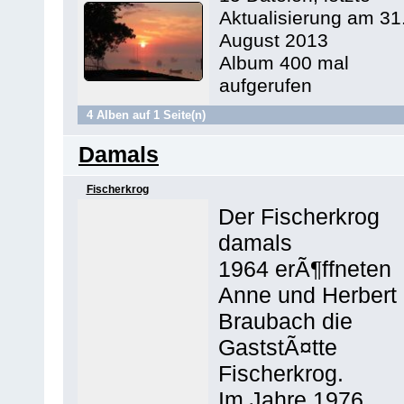
Aktualisierung am 31
August 2013
Album 400 mal
aufgerufen
4 Alben auf 1 Seite(n)
Damals
Fischerkrog
Der Fischerkrog
damals
1964 erÃ¶ffneten
Anne und Herbert
Braubach die
GaststÃ¤tte
Fischerkrog.
Im Jahre 1976